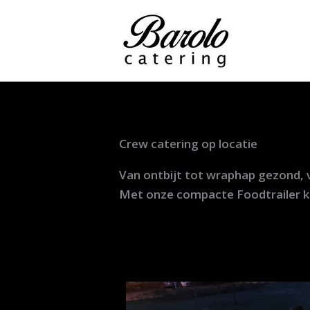
Ga
naar
de
inhoud
Crew catering op locatie
Van ontbijt tot wraphap gezond,
Met onze compacte Foodtrailer kun