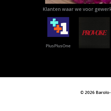
Klanten waar we voor gewerk
PlusPlusOne
© 2026 Barolo-