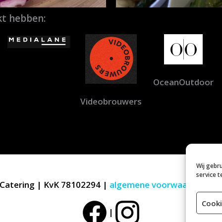
t hebben:
OceanOutdoor
Videobrouwers
Wij gebr
service t
Catering | KvK 78102294 |
algemene voorwaarden
|
p
Cooki
|